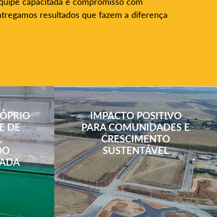
equipe capacitada e compromisso com
ntregamos resultados que fazem a diferença
ÓPRIO
IMPACTO POSITIVO
E DE
PARA COMUNIDADES E
,
CRESCIMENTO
DO
SUSTENTÁVEL
CADA