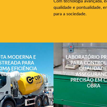
Com tecnologia avançada, 
qualidade e pontualidade, e
para a sociedade.
TA MODERNA E
LABORATÓRIO PR
STREADA PARA
PARA CONTROL
IMA EFICIÊNCIA
QUALIDADE
LOGÍSTICA
ASSEGURAN
PRECISÃO EM 
OBRA