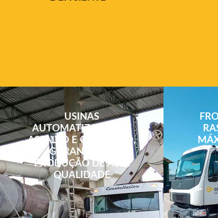
USINAS
FRO
AUTOMATIZADAS DE
RA
ASFALTO E CONCRETO,
MÁX
GARANTINDO
PRODUÇÃO DE ALTA
QUALIDADE